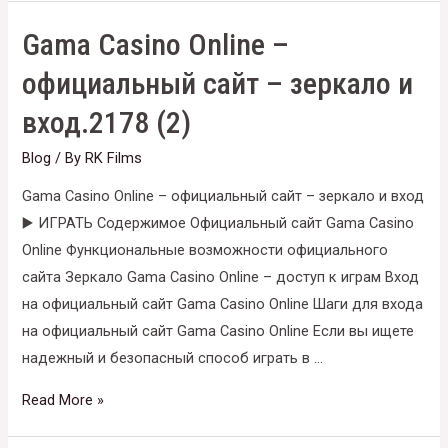
Gama
Gama Casino Online –
Casino
Online
официальный сайт – зеркало и
–
вход.2178 (2)
обзор
2025.4922
Blog
/ By
RK Films
Gama Casino Online – официальный сайт – зеркало и вход
▶️ ИГРАТЬ Содержимое Официальный сайт Gama Casino
Online Функциональные возможности официального
сайта Зеркало Gama Casino Online – доступ к играм Вход
на официальный сайт Gama Casino Online Шаги для входа
на официальный сайт Gama Casino Online Если вы ищете
надежный и безопасный способ играть в …
Gama
Read More »
Casino