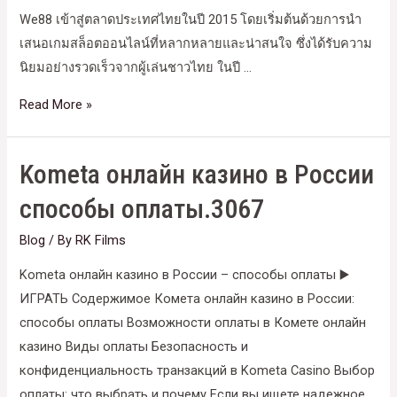
We88 เข้าสู่ตลาดประเทศไทยในปี 2015 โดยเริ่มต้นด้วยการนำ
เสนอเกมสล็อตออนไลน์ที่หลากหลายและน่าสนใจ ซึ่งได้รับความ
นิยมอย่างรวดเร็วจากผู้เล่นชาวไทย ในปี …
We88
Read More »
.1984
Kometa онлайн казино в России
способы оплаты.3067
Blog
/ By
RK Films
Kometa онлайн казино в России – способы оплаты ▶️
ИГРАТЬ Содержимое Комета онлайн казино в России:
способы оплаты Возможности оплаты в Комете онлайн
казино Виды оплаты Безопасность и
конфиденциальность транзакций в Kometa Casino Выбор
оплаты: что выбрать и почему Если вы ищете надежное