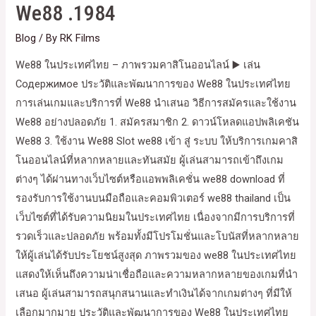
We88 .1984
–
официальный
Blog
/ By
RK Films
сайт
We88 ในประเทศไทย – ภาพรวมคาสิโนออนไลน์ ▶️ เล่น
–
Содержимое ประวัติและพัฒนาการของ We88 ในประเทศไทย
зеркало
การเล่นเกมและบริการที่ We88 นำเสนอ วิธีการสมัครและใช้งาน
и
We88 อย่างปลอดภัย 1. สมัครสมาชิก 2. ดาวน์โหลดแอปพลิเคชัน
вход.1169
We88 3. ใช้งาน We88 Slot we88 เข้า สู่ ระบบ ให้บริการเกมคาสิ
(2)
โนออนไลน์ที่หลากหลายและทันสมัย ผู้เล่นสามารถเข้าถึงเกม
ต่างๆ ได้ผ่านทางเว็บไซต์หรือแอพพลิเคชั่น we88 download ที่
รองรับการใช้งานบนมือถือและคอมพิวเตอร์ we88 thailand เป็น
เว็บไซต์ที่ได้รับความนิยมในประเทศไทย เนื่องจากมีการบริการที่
รวดเร็วและปลอดภัย พร้อมทั้งมีโปรโมชั่นและโบนัสที่หลากหลาย
ให้ผู้เล่นได้รับประโยชน์สูงสุด ภาพรวมของ we88 ในประเทศไทย
แสดงให้เห็นถึงความน่าเชื่อถือและความหลากหลายของเกมที่นำ
เสนอ ผู้เล่นสามารถสนุกสนานและทำเงินได้จากเกมต่างๆ ที่มีให้
เลือกมากมาย ประวัติและพัฒนาการของ We88 ในประเทศไทย