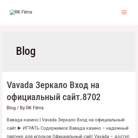
Skip
to
Main
content
Menu
Blog
Vavada Зеркало Вход на
официальный сайт.8702
Blog
/ By
RK Films
Вавада казино | Vavada Зеркало Вход на официальный
сайт ▶️ ИГРАТЬ Содержимое Вавада казино – надежный
партнер для игроков Официальный сайт Vavada – доступ