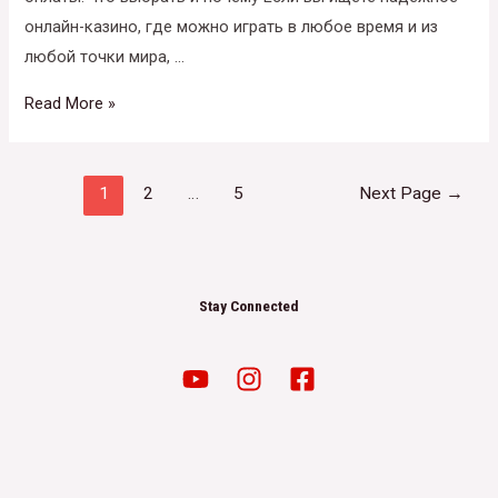
онлайн-казино, где можно играть в любое время и из
любой точки мира, …
Kometa
Read More »
онлайн
казино
Posts
в
1
2
…
5
Next Page
→
navigation
России
способы
оплаты.3067
Stay Connected